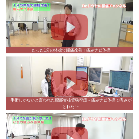
たった1分の体操で腰痛改善！痛みナビ体操
手術しかないと言われた腰部脊柱管狭窄症～痛みナビ体操で痛みが
とれた!～