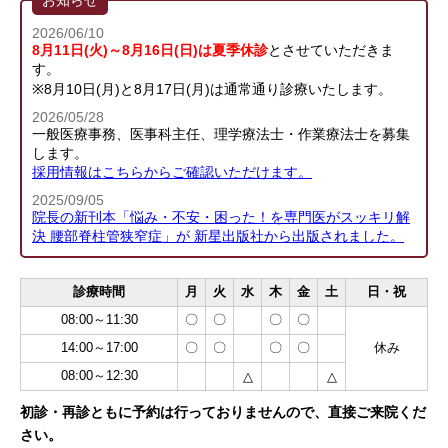
2026/06/10
8月11日(火)～8月16日(日)は夏季休診
とさせていただきま
す。
※8月10日(月)と8月17日(月)は通常通り診療いたします。
2026/05/28
一般医療事務、医事科主任、理学療法士・作業療法士を募集
します。
採用情報はこちらからご確認いただけます。
2025/09/05
院長の新刊本「悩み・不安・困った！を専門医がスッキリ解
決 腰部脊柱管狭窄症」が 新星出版社から出版されました。
診療時間
月
火
水
木
金
土
日・祝
08:00～11:30
〇
〇
〇
〇
14:00～17:00
〇
〇
〇
〇
休み
08:00～12:30
△
△
初診・再診ともに予約は行っておりませんので、直接ご来院くだ
さい。