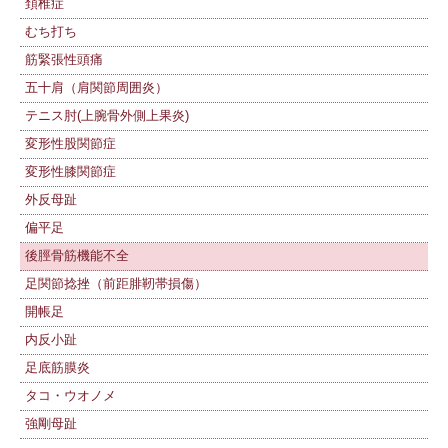
頚椎症
むち打ち
筋緊張性頭痛
五十肩（肩関節周囲炎）
テニス肘(上腕骨外側上果炎)
変形性股関節症
変形性膝関節症
外反母趾
偏平足
後脛骨筋機能不全
足関節捻挫（前距腓靭帯損傷）
開帳足
内反小趾
足底筋膜炎
タコ・ウオノメ
強剛母趾