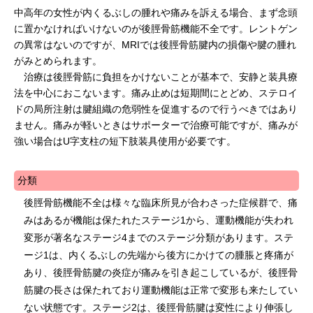
中高年の女性が内くるぶしの腫れや痛みを訴える場合、まず念頭
に置かなければいけないのが後脛骨筋機能不全です。レントゲン
の異常はないのですが、MRIでは後脛骨筋腱内の損傷や腱の腫れ
がみとめられます。
治療は後脛骨筋に負担をかけないことが基本で、安静と装具療
法を中心におこないます。痛み止めは短期間にとどめ、ステロイ
ドの局所注射は腱組織の危弱性を促進するので行うべきではあり
ません。痛みが軽いときはサポーターで治療可能ですが、痛みが
強い場合はU字支柱の短下肢装具使用が必要です。
分類
後脛骨筋機能不全は様々な臨床所見が合わさった症候群で、痛
みはあるが機能は保たれたステージ1から、運動機能が失われ
変形が著名なステージ4までのステージ分類があります。ステ
ージ1は、内くるぶしの先端から後方にかけての腫脹と疼痛が
あり、後脛骨筋腱の炎症が痛みを引き起こしているが、後脛骨
筋腱の長さは保たれており運動機能は正常で変形も来たしてい
ない状態です。ステージ2は、後脛骨筋腱は変性により伸張し