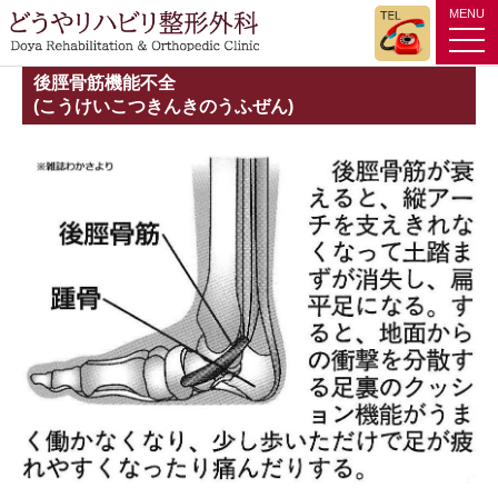
MENU
tog
nav
後脛骨筋機能不全
(こうけいこつきんきのうふぜん)