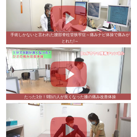
手術しかないと言われた腰部脊柱管狭窄症～痛みナビ体操で痛みが
とれた!～
たった1分！9割の人が良くなった膝の痛み改善体操