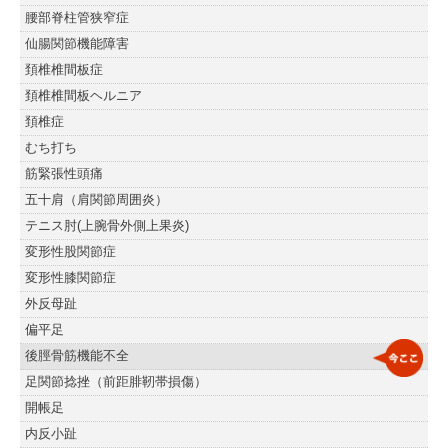
腰部脊柱管狭窄症
仙腸関節機能障害
頚椎椎間板症
頚椎椎間板ヘルニア
頚椎症
むち打ち
筋緊張性頭痛
五十肩（肩関節周囲炎）
テニス肘(上腕骨外側上果炎)
変形性股関節症
変形性膝関節症
外反母趾
偏平足
後脛骨筋機能不全
足関節捻挫（前距腓靭帯損傷）
開帳足
内反小趾