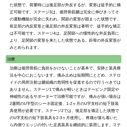
た状態で、荷重時には後足部が外反するが、変形は徒手的に矯
正可能です。ステージ3は、後脛骨筋腱は完全に伸びきってそ
の運動機能が完全に失われ、関節の変形が固まった状態です。
前足部の内反変形と後足部の外反変形は著明で、徒手的な矯正
は不可能です。ステージ4は、足関節への慢性的な外反負荷に
より、足関節の変形を来たした状態である。距骨の外反変形が
みとめられます。
治療
治療は後脛骨筋に負担をかけないことが基本で、安静と装具療
法を中心におこないます。痛み止めは短期間にとどめ、ステロ
イドの局所注射は腱組織の危弱性を促進するので行うべきでは
ありません。ステージ1で痛みが軽いときはテーピング固定や
伸縮性のあるサポーターで治療可能ですが、痛みが強い場合は
2週間のU字型のシーネ固定後、1-2ヶ月のU字支柱の短下肢装
具使用が必要です。ステージ2では、後足部を矯正した状態で
のU字支柱の短下肢装具を2-3ヶ月使用し、疼痛が落ち着いた
ら内側ウエッジの付いた足底装具を継続的に装用します。ステ