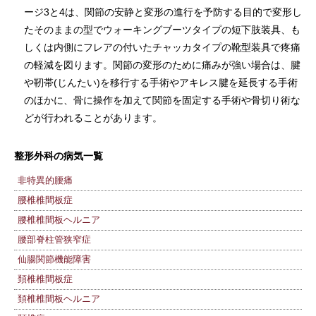
ージ3と4は、関節の安静と変形の進行を予防する目的で変形し
たそのままの型でウォーキングブーツタイプの短下肢装具、も
しくは内側にフレアの付いたチャッカタイプの靴型装具で疼痛
の軽減を図ります。関節の変形のために痛みが強い場合は、腱
や靭帯(じんたい)を移行する手術やアキレス腱を延長する手術
のほかに、骨に操作を加えて関節を固定する手術や骨切り術な
どが行われることがあります。
整形外科の病気一覧
非特異的腰痛
腰椎椎間板症
腰椎椎間板ヘルニア
腰部脊柱管狭窄症
仙腸関節機能障害
頚椎椎間板症
頚椎椎間板ヘルニア