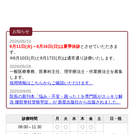
お知らせ
2026/06/10
8月11日(火)～8月16日(日)は夏季休診
とさせていただきま
す。
※8月10日(月)と8月17日(月)は通常通り診療いたします。
2026/05/28
一般医療事務、医事科主任、理学療法士・作業療法士を募集
します。
採用情報はこちらからご確認いただけます。
2025/09/05
院長の新刊本「悩み・不安・困った！を専門医がスッキリ解
決 腰部脊柱管狭窄症」が 新星出版社から出版されました。
診療時間
月
火
水
木
金
土
日・祝
08:00～11:30
〇
〇
〇
〇