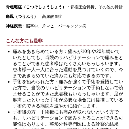
骨粗鬆症（こつそしょうしょう）
：脊椎圧迫骨折、その他の骨折
痛風（つうふう）
：高尿酸血症
神経疾患
：脳卒中、片マヒ、パーキンソン病
こんな方にも是非
痛みをあきらめている方：痛みが10年や20年続いて
いたとしても、当院のリハビリテーションで痛みをと
ることができた患者様はたくさんいらっしゃいます。
患者様一人一人に合った運動を見つけていくので、今
まであきらめていた痛みにも対応できるのです。
手術を勧められた方：痛みが強くて手術を覚悟してい
た方で、当院のリハビリテーションで手術しないで済
ませることができた患者様もいらっしゃいます。足が
麻痺したといった手術が必要な場合には提携している
手術のできる病院を速やかに紹介します。
手術後の方：手術後にも痛みが取れないという方で
も、リハビリテーションで痛みをとることができる可
能性はあります。整形外科専門医による診察の結果