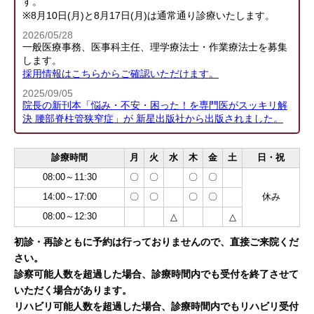
す。
※8月10日(月)と8月17日(月)は通常通り診療いたします。
2026/05/28
一般医療事務、医事科主任、理学療法士・作業療法士を募集
します。
採用情報はこちらからご確認いただけます。
2025/09/05
院長の新刊本「悩み・不安・困った！を専門医がスッキリ解
決 腰部脊柱管狭窄症」が 新星出版社から出版されました。
診療時間
月
火
水
木
金
土
日・祝
08:00～11:30
〇
〇
〇
〇
14:00～17:00
〇
〇
〇
〇
休み
08:00～12:30
△
△
初診・再診ともに予約は行っておりませんので、直接ご来院くだ
さい。
診察可能人数を超過した場合、診療時間内でも受付を終了させて
いただく場合があります。
リハビリ可能人数を超過した場合、診療時間内でもリハビリ受付