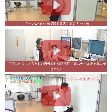
たった1分の体操で腰痛改善！痛みナビ体操
手術しかないと言われた腰部脊柱管狭窄症～痛みナビ体操で痛みが
とれた!～