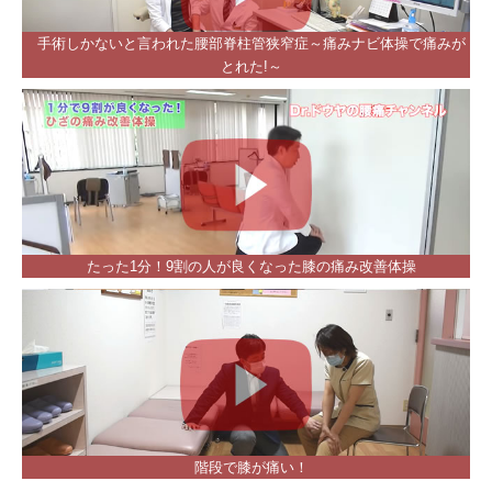
手術しかないと言われた腰部脊柱管狭窄症～痛みナビ体操で痛みが
とれた!～
たった1分！9割の人が良くなった膝の痛み改善体操
階段で膝が痛い！