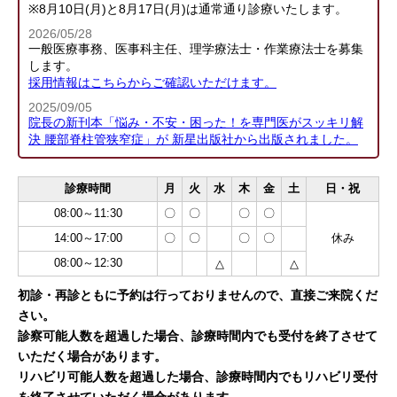
※8月10日(月)と8月17日(月)は通常通り診療いたします。
2026/05/28
一般医療事務、医事科主任、理学療法士・作業療法士を募集
します。
採用情報はこちらからご確認いただけます。
2025/09/05
院長の新刊本「悩み・不安・困った！を専門医がスッキリ解
決 腰部脊柱管狭窄症」が 新星出版社から出版されました。
診療時間
月
火
水
木
金
土
日・祝
08:00～11:30
〇
〇
〇
〇
14:00～17:00
〇
〇
〇
〇
休み
08:00～12:30
△
△
初診・再診ともに予約は行っておりませんので、直接ご来院くだ
さい。
診察可能人数を超過した場合、診療時間内でも受付を終了させて
いただく場合があります。
リハビリ可能人数を超過した場合、診療時間内でもリハビリ受付