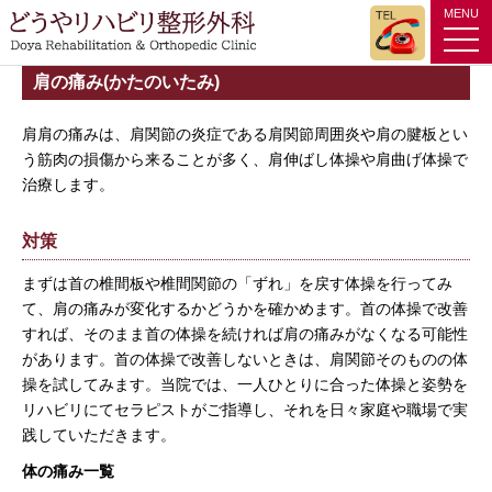
MENU
tog
nav
肩の痛み(かたのいたみ)
肩肩の痛みは、肩関節の炎症である肩関節周囲炎や肩の腱板とい
う筋肉の損傷から来ることが多く、肩伸ばし体操や肩曲げ体操で
治療します。
対策
まずは首の椎間板や椎間関節の「ずれ」を戻す体操を行ってみ
て、肩の痛みが変化するかどうかを確かめます。首の体操で改善
すれば、そのまま首の体操を続ければ肩の痛みがなくなる可能性
があります。首の体操で改善しないときは、肩関節そのものの体
操を試してみます。当院では、一人ひとりに合った体操と姿勢を
リハビリにてセラピストがご指導し、それを日々家庭や職場で実
践していただきます。
体の痛み一覧