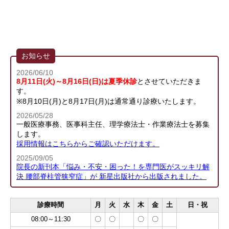
お知らせ
2026/06/10
8月11日(火)～8月16日(日)は夏季休診
とさせていただきま
す。
※8月10日(月)と8月17日(月)は通常通り診療いたします。
2026/05/28
一般医療事務、医事科主任、理学療法士・作業療法士を募集
します。
採用情報はこちらからご確認いただけます。
2025/09/05
院長の新刊本「悩み・不安・困った！を専門医がスッキリ解
決 腰部脊柱管狭窄症」が 新星出版社から出版されました。
診療時間
月
火
水
木
金
土
日・祝
08:00～11:30
〇
〇
〇
〇