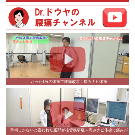
たった1分の体操で腰痛改善！痛みナビ体操
手術しかないと言われた腰部脊柱管狭窄症～痛みナビ体操で痛みが