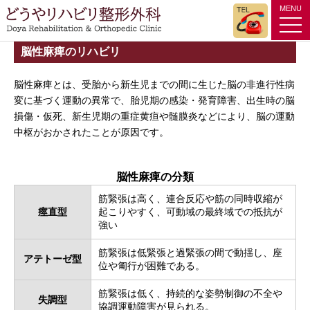
MENU
tog
nav
脳性麻痺のリハビリ
脳性麻痺とは、受胎から新生児までの間に生じた脳の非進行性病
変に基づく運動の異常で、胎児期の感染・発育障害、出生時の脳
損傷・仮死、新生児期の重症黄疸や髄膜炎などにより、脳の運動
中枢がおかされたことが原因です。
脳性麻痺の分類
筋緊張は高く、連合反応や筋の同時収縮が
痙直型
起こりやすく、可動域の最終域での抵抗が
強い
筋緊張は低緊張と過緊張の間で動揺し、座
アテトーゼ型
位や匍行が困難である。
筋緊張は低く、持続的な姿勢制御の不全や
失調型
協調運動障害が見られる。