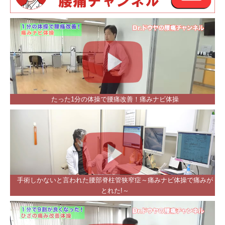
たった1分の体操で腰痛改善！痛みナビ体操
手術しかないと言われた腰部脊柱管狭窄症～痛みナビ体操で痛みが
とれた!～