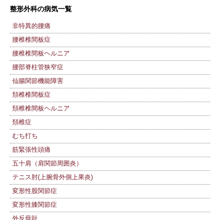
整形外科の病気一覧
非特異的腰痛
腰椎椎間板症
腰椎椎間板ヘルニア
腰部脊柱管狭窄症
仙腸関節機能障害
頚椎椎間板症
頚椎椎間板ヘルニア
頚椎症
むち打ち
筋緊張性頭痛
五十肩（肩関節周囲炎）
テニス肘(上腕骨外側上果炎)
変形性股関節症
変形性膝関節症
外反母趾