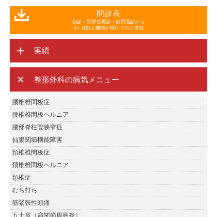
問診表
初診・別部位再診・前回受診から
3ヶ月以上期間が空いてのご来院
実績
整形外科の病気メニュー
腰椎椎間板症
腰椎椎間板ヘルニア
腰部脊柱管狭窄症
仙腸関節機能障害
頚椎椎間板症
頚椎椎間板ヘルニア
頚椎症
むち打ち
筋緊張性頭痛
五十肩（肩関節周囲炎）