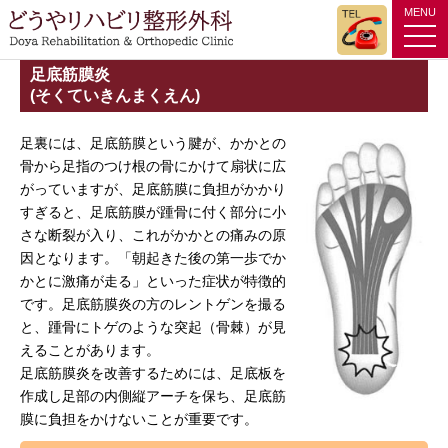
MENU
tog
nav
足底筋膜炎
(そくていきんまくえん)
足裏には、足底筋膜という腱が、かかとの
骨から足指のつけ根の骨にかけて扇状に広
がっていますが、足底筋膜に負担がかかり
すぎると、足底筋膜が踵骨に付く部分に小
さな断裂が入り、これがかかとの痛みの原
因となります。「朝起きた後の第一歩でか
かとに激痛が走る」といった症状が特徴的
です。足底筋膜炎の方のレントゲンを撮る
と、踵骨にトゲのような突起（骨棘）が見
えることがあります。
足底筋膜炎を改善するためには、足底板を
作成し足部の内側縦アーチを保ち、足底筋
膜に負担をかけないことが重要です。