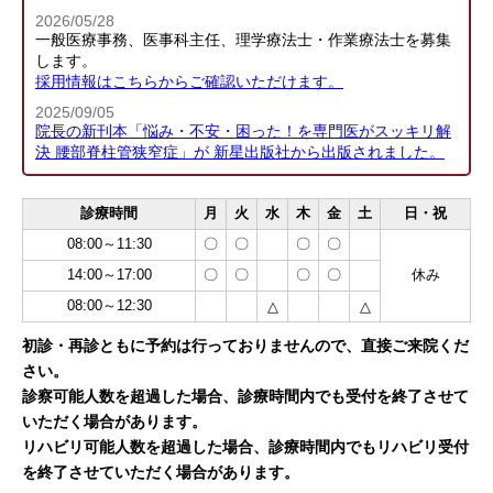
2026/05/28
一般医療事務、医事科主任、理学療法士・作業療法士を募集
します。
採用情報はこちらからご確認いただけます。
2025/09/05
院長の新刊本「悩み・不安・困った！を専門医がスッキリ解
決 腰部脊柱管狭窄症」が 新星出版社から出版されました。
診療時間
月
火
水
木
金
土
日・祝
08:00～11:30
〇
〇
〇
〇
14:00～17:00
〇
〇
〇
〇
休み
08:00～12:30
△
△
初診・再診ともに予約は行っておりませんので、直接ご来院くだ
さい。
診察可能人数を超過した場合、診療時間内でも受付を終了させて
いただく場合があります。
リハビリ可能人数を超過した場合、診療時間内でもリハビリ受付
を終了させていただく場合があります。