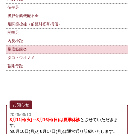
偏平足
後脛骨筋機能不全
足関節捻挫（前距腓靭帯損傷）
開帳足
内反小趾
足底筋膜炎
タコ・ウオノメ
強剛母趾
お知らせ
2026/06/10
8月11日(火)～8月16日(日)は夏季休診
とさせていただきま
す。
※8月10日(月)と8月17日(月)は通常通り診療いたします。