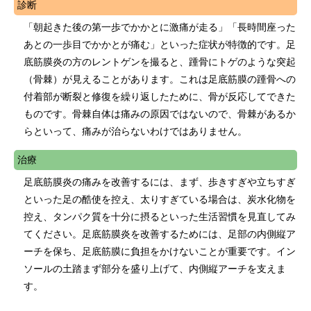
診断
「朝起きた後の第一歩でかかとに激痛が走る」「長時間座った
あとの一歩目でかかとが痛む」といった症状が特徴的です。足
底筋膜炎の方のレントゲンを撮ると、踵骨にトゲのような突起
（骨棘）が見えることがあります。これは足底筋膜の踵骨への
付着部が断裂と修復を繰り返したために、骨が反応してできた
ものです。骨棘自体は痛みの原因ではないので、骨棘があるか
らといって、痛みが治らないわけではありません。
治療
足底筋膜炎の痛みを改善するには、まず、歩きすぎや立ちすぎ
といった足の酷使を控え、太りすぎている場合は、炭水化物を
控え、タンパク質を十分に摂るといった生活習慣を見直してみ
てください。足底筋膜炎を改善するためには、足部の内側縦ア
ーチを保ち、足底筋膜に負担をかけないことが重要です。イン
ソールの土踏まず部分を盛り上げて、内側縦アーチを支えま
す。